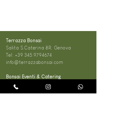
Terrazza Bonsai
Salita S.Caterina 8R, Genova
Tel:
+39 345.9794674
info@terrazzabonsai.com
Bonsai Eventi & Catering
Salita S.Caterina 8R, Genova
Tel:
+39 345.9794674
info@terrazzabonsai.com
Dal Lunedì al Sabato
9:00 - 13:00
14:00 - 19:00