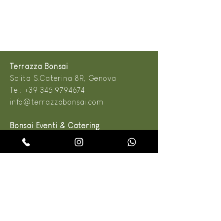
Terrazza Bonsai
Salita S.Caterina 8R, Genova
Tel:
+39 345.9794674
info@terrazzabonsai.com
Bonsai Eventi & Catering
Salita S.Caterina 8R, Genova
Tel:
+39 345.9794674
info@terrazzabonsai.com
Dal Lunedì al Sabato
9:00 - 13:00
14:00 - 19:00