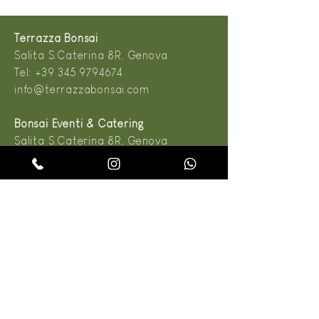
Terrazza Bonsai
Salita S.Caterina 8R, Genova
Tel:
+39 345.9794674
info@terrazzabonsai.com
Bonsai Eventi & Catering
Salita S.Caterina 8R, Genova
Tel:
+39 345.9794674
info@terrazzabonsai.com
Dal Lunedì al Sabato
9:00 - 13:00
14:00 - 19:00