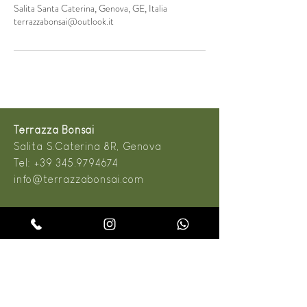
Salita Santa Caterina, Genova, GE, Italia
terrazzabonsai@outlook.it
Terrazza Bonsai
Salita S.Caterina 8R, Genova
Tel:
+39 345.9794674
info@terrazzabonsai.com
Bonsai Eventi & Catering
Salita S.Caterina 8R, Genova
Tel:
+39 345.9794674
info@terrazzabonsai.com
Dal Lunedì al Sabato