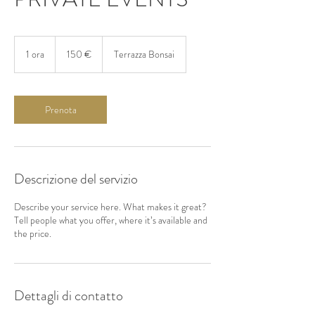
150
euro
1 ora
1
150 €
Terrazza Bonsai
o
r
Prenota
Descrizione del servizio
Describe your service here. What makes it great?
Tell people what you offer, where it’s available and
the price.
Dettagli di contatto