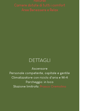
naturali
Camere dotate di tutti i comfort
Aree Benessere e Relax
DETTAGLI
Ascensore
Personale competente, ospitale e gentile
​Climatizzatore con riciclo d'aria e
Wi-fi
Parcheggio: in loco
Stazione limitrofa:
Prasco Cremolino