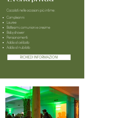
Coccolati nelle occasioni più intime:
Compleanni
Lauree
Battesimi, comunioni e cresime
Baby shower
Pensionamenti
Addio al celibato
Addio al nubilato
RICHIEDI INFORMAZIONI