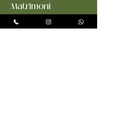
Matrimoni
Creiamo attimi che durano una vita:
Rito Civile
Unione Civile
Destination Wedding
RICHIEDI INFORMAZIONI