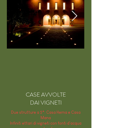
CASE AVVOLTE
DAI VIGNETI
Due strutture a 5*: Casa Hema e Casa
Mana
Infiniti ettari di vigneti con fonti d'acqua